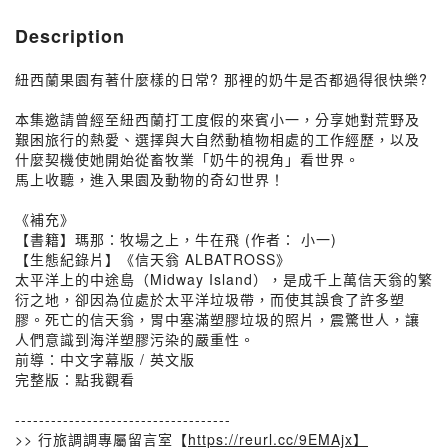
Description
紐西蘭果園有著什麼樣的日常? 那裡的奶牛是否都過得很快樂?
本集邀請曾經至紐西蘭打工度假的來賓小一，分享她對荒野及
艱困旅行的熱愛、選擇與大自然動植物相處的工作經歷，以及
什麼契機使她開始從畜牧業「奶牛的視角」看世界。
馬上收聽，進入果園及動物的奇幻世界！
《補充》
【書籍】瑪那：牧場之上，牛在飛 (作者： 小一)
【生態紀錄片】《信天翁 ALBATROSS》
太平洋上的中途島（Midway Island），是成千上萬信天翁的繁
衍之地，卻因為位處於太平洋垃圾帶，而使其誤食了許多塑
膠。死亡的信天翁，胃中塞滿塑膠垃圾的照片，震驚世人，讓
人們意識到海洋塑膠污染的嚴重性。
前導：中文字幕版 / 英文版
完整版：點我觀看
------------------------------------
>> 行旅調調專屬留言室【
https://reurl.cc/9EMAjx】