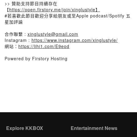
>> 贊助支持節目持續存在
【
https://open.firstory.me/join/xinglustyle】
#若喜歡此節目歡迎分享給朋友或至Apple podcast/Spotify 五
星加評論
合作聯繫 :
xinglustyle@gmail.com
Instagram :
https://www.instagram.com/xinglustyle/
網站：
https://lihi1.com/E9eod
Powered by Firstory Hosting
Explore KKBOX
Entertainment News