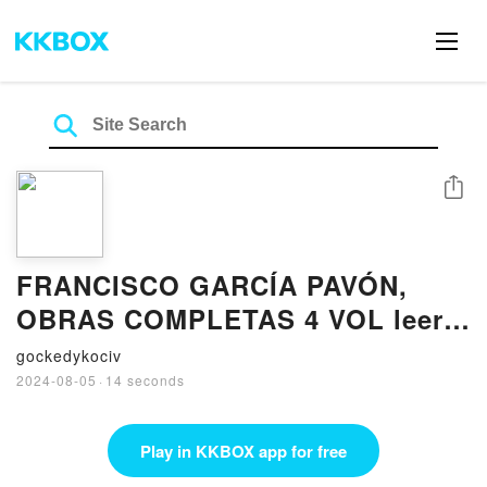
Share
FRANCISCO GARCÍA PAVÓN,
OBRAS COMPLETAS 4 VOL leer
epub FRANCISCO GARCIA
gockedykociv
PAVON
2024-08-05
·
14 seconds
Play in KKBOX app for free