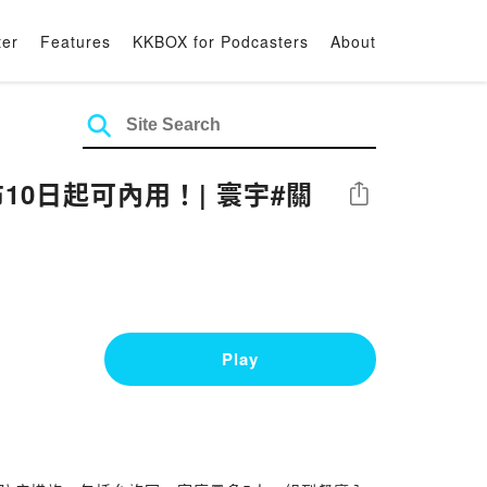
ter
Features
KKBOX for Podcasters
About
0日起可內用！| 寰宇#關
Share
Play