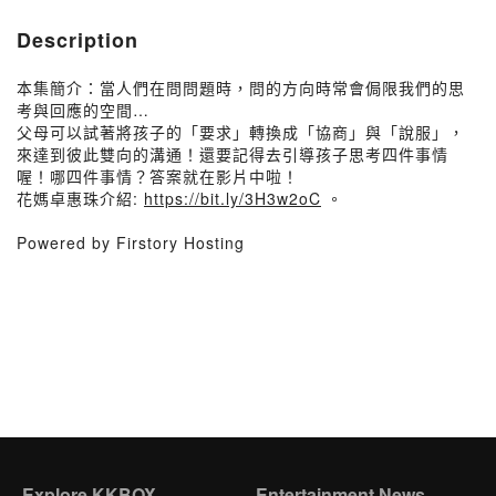
Description
本集簡介：當人們在問問題時，問的方向時常會侷限我們的思
考與回應的空間…
父母可以試著將孩子的「要求」轉換成「協商」與「說服」，
來達到彼此雙向的溝通！還要記得去引導孩子思考四件事情
喔！哪四件事情？答案就在影片中啦！
花媽卓惠珠介紹:
https://bit.ly/3H3w2oC
。
Powered by Firstory Hosting
Explore KKBOX
Entertainment News