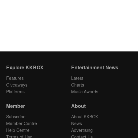
Explore KKBOX
Entertainment News
Features
Latest
Giveaways
Charts
Platforms
Music Awards
Member
About
Subscribe
About KKBOX
Member Centre
News
Help Centre
Advertising
Terms of Use
Contact Us