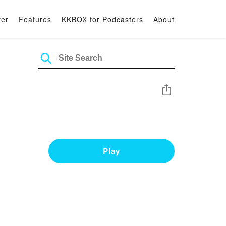
ter
Features
KKBOX for Podcasters
About
Share
Play