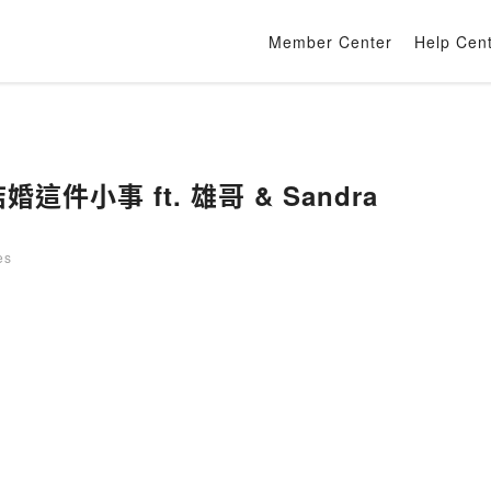
Member Center
Help Cen
婚這件小事 ft. 雄哥 & Sandra
es