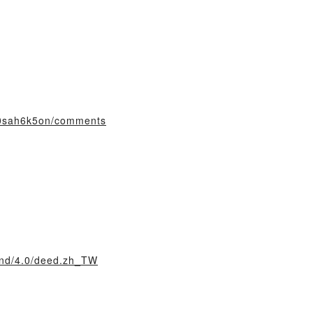
800sah6k5on/comments
y-nd/4.0/deed.zh_TW