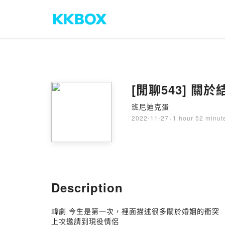
[閒聊543] 關於結
班尼迪克蛋
2022-11-27
·
1 hour 52 minut
Description
韓劇 今生是第一次，裡面描述很多關於婚姻的衝突
上次邀請到現役情侶