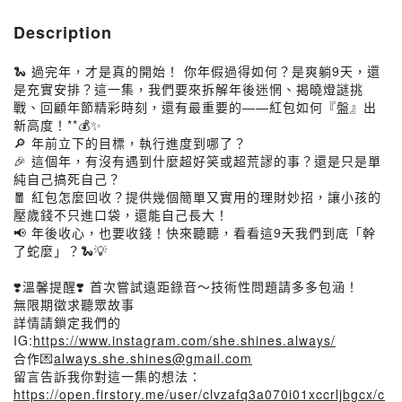
Description
🐍 過完年，才是真的開始！ 你年假過得如何？是爽躺9天，還
是充實安排？這一集，我們要來拆解年後迷惘、揭曉燈謎挑
戰、回顧年節精彩時刻，還有最重要的——紅包如何『盤』出
新高度！**💰✨
🔎 年前立下的目標，執行進度到哪了？
🎉 這個年，有沒有遇到什麼超好笑或超荒謬的事？還是只是單
純自己搞死自己？
🧧 紅包怎麼回收？提供幾個簡單又實用的理財妙招，讓小孩的
壓歲錢不只進口袋，還能自己長大！
📢 年後收心，也要收錢！快來聽聽，看看這9天我們到底「幹
了蛇麼」？🐍💡
❣️溫馨提醒❣️ 首次嘗試遠距錄音～技術性問題請多多包涵！
無限期徵求聽眾故事
詳情請鎖定我們的
IG:
https://www.instagram.com/she.shines.always/
合作💌
always.she.shines@gmail.com
留言告訴我你對這一集的想法：
https://open.firstory.me/user/clvzafq3a070i01xccrljbgcx/c