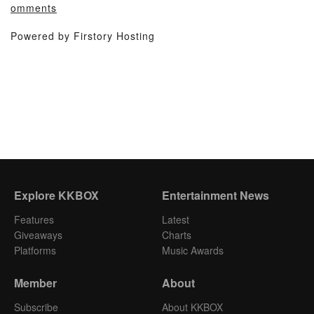
omments
Powered by Firstory Hosting
Explore KKBOX
Entertainment News
Features
Latest
Giveaways
Charts
Platforms
Music Awards
Member
About
Subscribe
About KKBOX