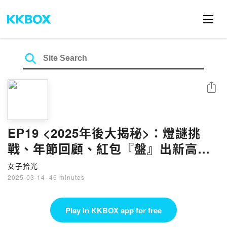
Share
EP19 <2025年後大揭秘>：燈謎挑
戰、年節回顧、紅包『盤』出新高
度！這9天我們到底幹了蛇麼？
女子拾光
2025-03-14
·
46 minutes
Play in KKBOX app for free