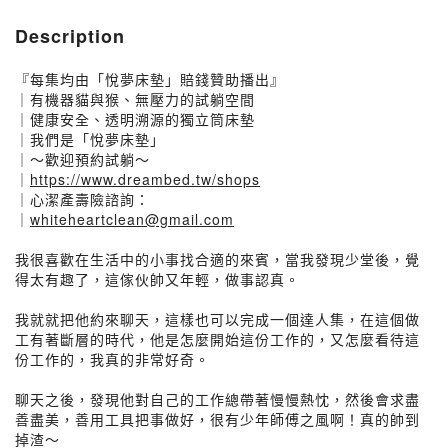
Description
『每集均由「悅夢床墊」賠錢贊助播出』
｜有機器貓與猴、無壓力的試躺空間
｜健康安全、透明溯源的獨立筒床墊
｜我們是「悅夢床墊」
｜～歡迎預約試躺～
｜
https://www.dreambed.tw/shops
｜心潔產壽險諮詢：
｜
whiteheartclean@gmail.com
我很喜歡在生活中的小事找合適的來賓，當我發現少堂後，覺
得太有趣了，這傢伙帥又年輕，做事認真。
我就就把他約來聊天，這樣也可以完成一個達人集，在這個做
工有著斷層的時代，他是怎麼開始這份工作的，又怎麼看待這
份工作的，我真的非常好奇。
聊天之後，發現他對自己的工作總帶著慢慢熱忱，然後會求盡
善盡美，善用工具把事做好，很有少年師傅之風啊！真的帥到
掉渣～