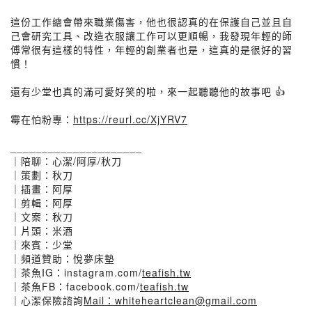
這份工作總會帶來職業傷害，他也很認真的在保護自己並且自
己會研究工具、改造衣服讓工作可以更順暢，我發現年輕的師
傅常很有這樣的特性，年輕的創業者也是，這真的是很好的習
慣！
還有少堂也真的滿可愛好笑的啦，來一起聽聽他的故事吧 👍
霉在怕粉專：
https://reurl.cc/XjYRV7
_____________________
｜陪聊：心潔/阿厚/秋刀
｜策劃：秋刀
｜插畫：阿厚
｜剪輯：阿厚
｜文案：秋刀
｜片頭：米酒
｜來賓：少堂
｜頻道贊助：悅夢床墊
｜茶魚IG：instagram.com/
teafish.tw
｜茶魚FB：facebook.com/
teafish.tw
｜心潔保險諮詢
Mail：whiteheartclean@gmail.com