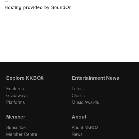
--
Hosting provided by SoundOn
Explore KKBOX
Entertainment News
Features
Latest
Giveaways
Charts
Platforms
Music Awards
Member
About
Subscribe
About KKBOX
Member Centre
News