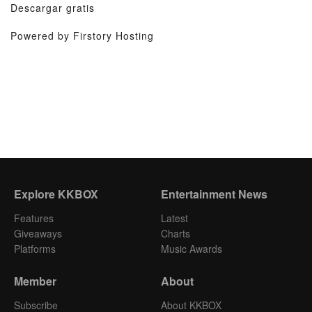
Descargar gratis
Powered by Firstory Hosting
Explore KKBOX
Entertainment News
Features
Latest
Giveaways
Charts
Platforms
Music Awards
Member
About
Subscribe
About KKBOX