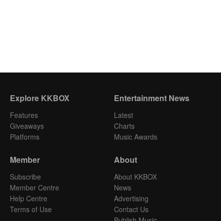
Explore KKBOX
Entertainment News
Features
Latest
Giveaways
Charts
Platforms
Music Awards
Member
About
Subscribe
About KKBOX
Member Centre
News
Help Centre
Advertising
Terms of Use
Contact Us
Publish Music