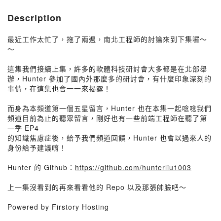
Description
最近工作太忙了，拖了兩週，南北工程師的討論來到下集囉～
～
這集我們接續上集，許多的軟體科技研討會大多都是在北部舉
辦，Hunter 參加了國內外那麼多的研討會，有什麼印象深刻的
事情，在這集也會一一來揭露！
而身為本頻道第一個五星留言，Hunter 也在本集一起唸唸我們
頻道目前為止的聽眾留言，剛好也有一些前端工程師在聽了第
一季 EP4
的知識焦慮症後，給予我們頻道回饋，Hunter 也會以過來人的
身份給予建議唷！
Hunter 的 Github：
https://github.com/hunterliu1003
上一集沒看到的再來看看他的 Repo 以及那張帥臉吧～
Powered by Firstory Hosting