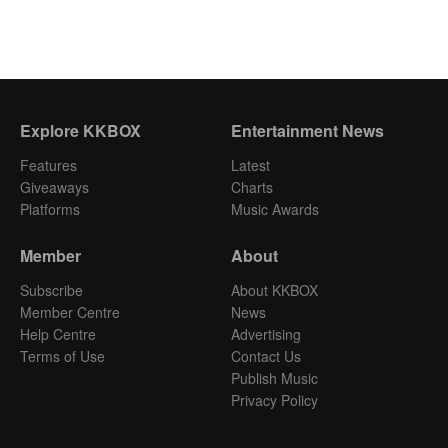
Explore KKBOX
Entertainment News
Features
Latest
Giveaways
Charts
Platforms
Music Awards
Member
About
Subscribe
About KKBOX
Member Centre
News
Help Centre
Advertising
Terms of Use
Contact Us
Publish Music
Privacy Policy