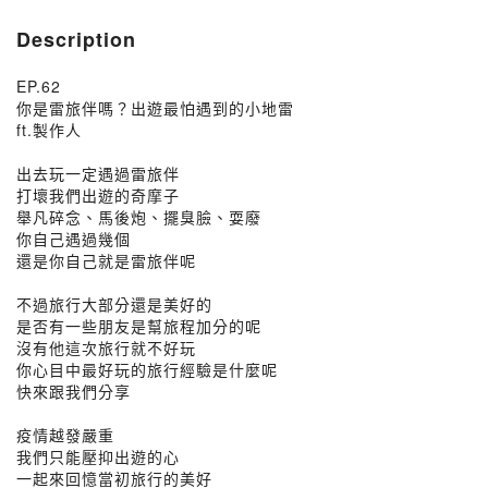
Description
EP.62
你是雷旅伴嗎？出遊最怕遇到的小地雷
ft.製作人
出去玩一定遇過雷旅伴
打壞我們出遊的奇摩子
舉凡碎念、馬後炮、擺臭臉、耍廢
你自己遇過幾個
還是你自己就是雷旅伴呢
不過旅行大部分還是美好的
是否有一些朋友是幫旅程加分的呢
沒有他這次旅行就不好玩
你心目中最好玩的旅行經驗是什麼呢
快來跟我們分享
疫情越發嚴重
我們只能壓抑出遊的心
一起來回憶當初旅行的美好