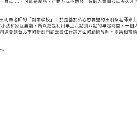
一直試....，可能是產品、行銷方式不適合，有的人會問該試多久
王明聖老師的「副業學校」，於是基於私心想要邀約王明聖老師來
為還有小孩和家庭要顧，所以總是利用早上六點到八點的早起時間，一
四還會到台北市的新創門診去擔任行銷方面的顧問導師。本集相當
m/