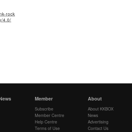
nk-rock
y/4.0/
 News
Member
About
Subscribe
About KKBOX
Member Centre
News
Help Centre
Advertising
Terms of Use
Contact Us