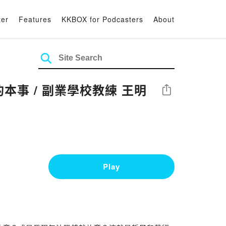
ter
Features
KKBOX for Podcasters
About
本事 / 副業學校教練 王明
Share
Play