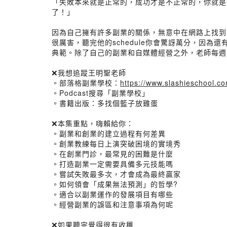
「失敗本來就是正常的，成功才是不正常的，你就是
了！」
因為自己擁有許多副業的關係，無意中在網路上找到
很厲害，聽完他的schedule你會驚訝萬分，因
典範。除了自己的副業和自媒體經營之外，老師每週
❌我想追蹤王明聖老師
。部落格副業學校：
https://www.slashieschool.co
。Podcast搜尋「副業學校」
。書籍出版：多找個籃子放雞蛋
❌本集重點，嗨賴給你：
。副業和創業的建立過程有何差異
。創業教練每日上演突破困境的實境秀
。在創業門診，最常見的困難是什麼
。打造副業一定需要具備多元技能嗎
。嘗試失敗最多次，才會成為最終贏家
。如何領會「成果無法預測」的哲學?
。適合以副業運作的發展項目有哪些
。經營副業的誤區和注意事項為何呢
❌如果聽完覺得很有收穫