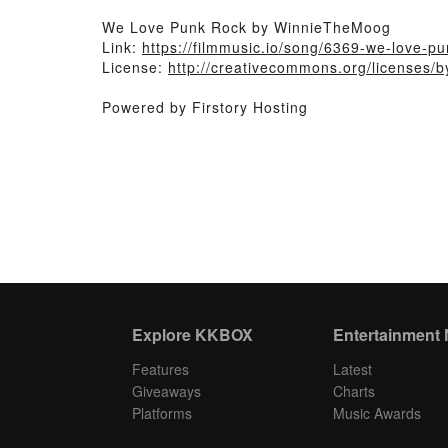
We Love Punk Rock by WinnieTheMoog
Link:
https://filmmusic.io/song/6369-we-love-pu
License:
http://creativecommons.org/licenses/b
Powered by Firstory Hosting
Explore KKBOX
Entertainment
Features
Latest
Giveaways
Charts
Platforms
Music Awards