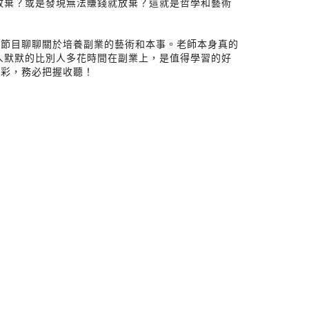
才放棄？或是發現無法賺錢就放棄？這就是哲學和藝術
上節目聊聊關於培養副業的藝術和本事。老師本身真的
個人默默的比別人多花時間在副業上，是值得學習的好
精彩，務必把握收聽！