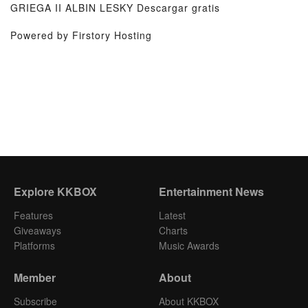
GRIEGA II ALBIN LESKY Descargar gratis
Powered by Firstory Hosting
Explore KKBOX
Entertainment News
Features
Latest
Giveaways
Charts
Platforms
Music Awards
Member
About
Subscribe
About KKBOX