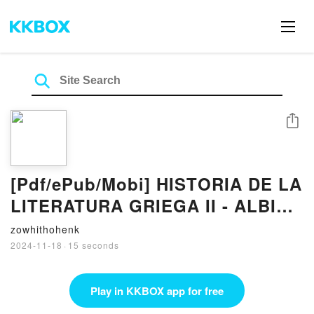
Share
[Pdf/ePub/Mobi] HISTORIA DE LA
LITERATURA GRIEGA II - ALBIN
LESKY descargar ebook gratis
zowhithohenk
2024-11-18
·
15 seconds
Play in KKBOX app for free