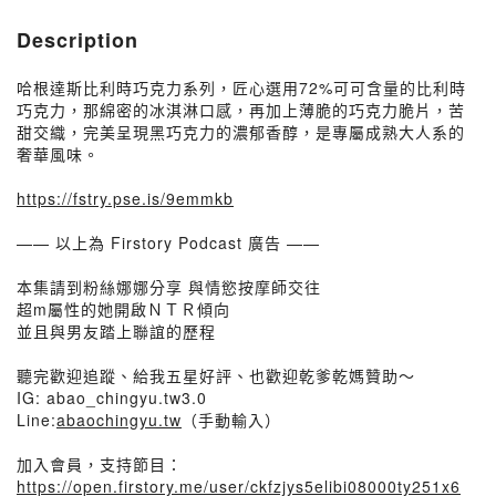
Description
哈根達斯比利時巧克力系列，匠心選用72%可可含量的比利時
巧克力，那綿密的冰淇淋口感，再加上薄脆的巧克力脆片，苦
甜交織，完美呈現黑巧克力的濃郁香醇，是專屬成熟大人系的
奢華風味。
https://fstry.pse.is/9emmkb
—— 以上為 Firstory Podcast 廣告 ——
本集請到粉絲娜娜分享 與情慾按摩師交往
超m屬性的她開啟ＮＴＲ傾向
並且與男友踏上聯誼的歷程
聽完歡迎追蹤、給我五星好評、也歡迎乾爹乾媽贊助～
IG: abao_chingyu.tw3.0
Line:
abaochingyu.tw
（手動輸入）
加入會員，支持節目：
https://open.firstory.me/user/ckfzjys5elibi08000ty251x6