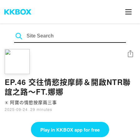
Share
EP.46 交往情慾按摩師＆開啟NTR聯
誼之路～FT.娜娜
阿寶の情慾按摩兩三事
🄴
2025-09-24
·
29 minutes
Play in KKBOX app for free