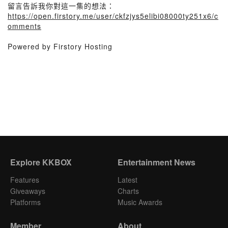
留言告訴我你對這一集的想法：
https://open.firstory.me/user/ckfzjys5elibi08000ty251x6/c
omments
Powered by Firstory Hosting
Explore KKBOX
Entertainment News
Features
Latest
Giveaways
Charts
Platforms
Music Awards
Member
About