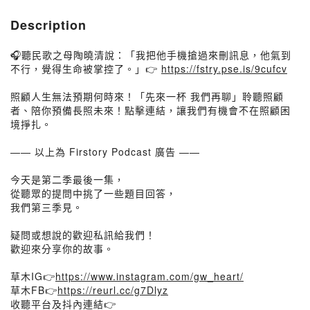
Description
🎧聽民歌之母陶曉清說：「我把他手機搶過來刪訊息，他氣到
不行，覺得生命被掌控了。」👉
https://fstry.pse.is/9cufcv
照顧人生無法預期何時來！「先來一杯 我們再聊」聆聽照顧
者、陪你預備長照未來！點擊連結，讓我們有機會不在照顧困
境掙扎。
—— 以上為 Firstory Podcast 廣告 ——
今天是第二季最後一集，
從聽眾的提問中挑了一些題目回答，
我們第三季見。
疑問或想說的歡迎私訊給我們！
歡迎來分享你的故事。
草木IG👉
https://www.instagram.com/gw_heart/
草木FB👉
https://reurl.cc/g7Dlyz
收聽平台及抖內連結👉