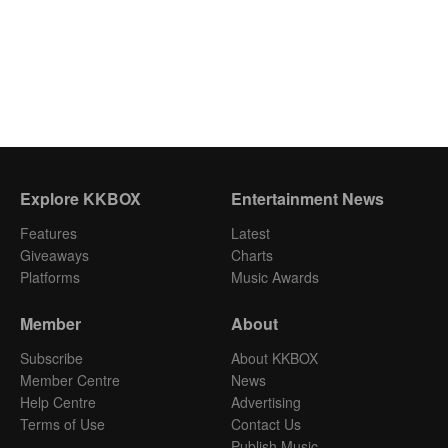
Explore KKBOX
Entertainment News
Features
Latest
Giveaways
Charts
Platforms
Music Awards
Member
About
Subscribe
About KKBOX
Member Centre
News
Help Centre
Advertising
Terms of Use
Contact Us
Publish Music