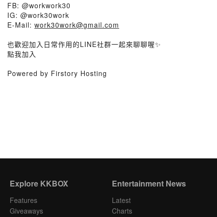
FB: @workwork30
IG: @work30work
E-Mail:
work30work@gmail.com
也歡迎加入日常作用的LINE社群一起來聊聊喔✨
點我加入
Powered by Firstory Hosting
Explore KKBOX
Entertainment News
Features
Latest
Giveaways
Charts