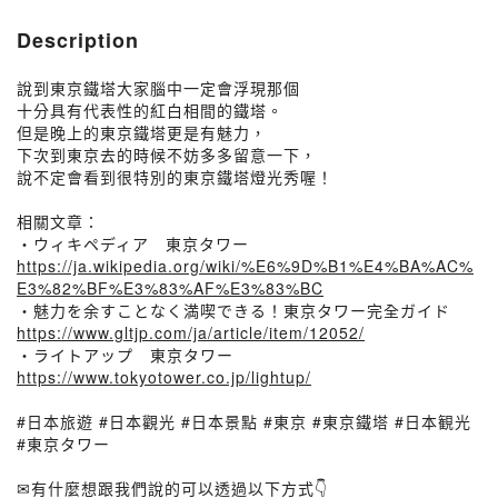
Description
說到東京鐵塔大家腦中一定會浮現那個
十分具有代表性的紅白相間的鐵塔。
但是晚上的東京鐵塔更是有魅力，
下次到東京去的時候不妨多多留意一下，
說不定會看到很特別的東京鐵塔燈光秀喔！
相關文章：
・ウィキペディア 東京タワー
https://ja.wikipedia.org/wiki/%E6%9D%B1%E4%BA%AC%
E3%82%BF%E3%83%AF%E3%83%BC
・魅力を余すことなく満喫できる！東京タワー完全ガイド
https://www.gltjp.com/ja/article/item/12052/
・ライトアップ 東京タワー
https://www.tokyotower.co.jp/lightup/
#日本旅遊 #日本觀光 #日本景點 #東京 #東京鐵塔 #日本観光
#東京タワー
✉有什麼想跟我們說的可以透過以下方式👇