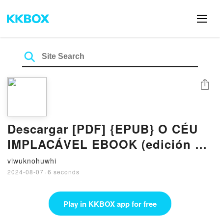
Share
Descargar [PDF] {EPUB} O CÉU
IMPLACÁVEL EBOOK (edición en
portugués)
viwuknohuwhi
2024-08-07
·
6 seconds
Play in KKBOX app for free