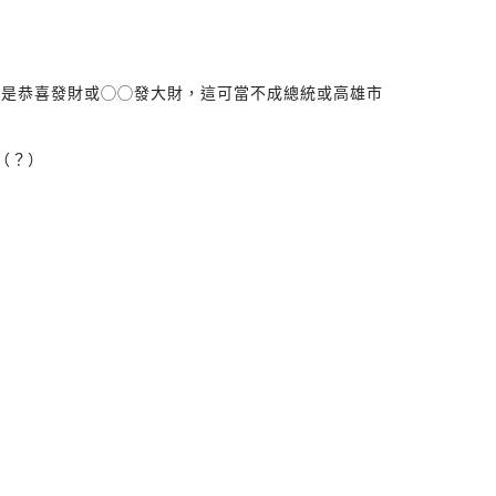
老是恭喜發財或◯◯發大財，這可當不成總統或高雄市
（？）