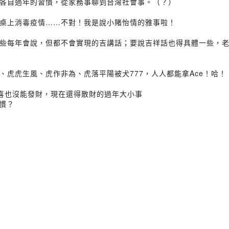
各自過年的習慣，從家務事聊到台灣社會事。（？）
桌上消毒疫情……不對！我是說小賭怡情的雅事啦！
些每年會說，但都不會實現的吉講話；要說吉祥話也得具體一些，
虎虎生風、虎作非為、虎落平陽被犬777，人人都能拿Ace！哈！
那些恭喜也沒能發財，現在還得散財的過年大小事
慣？