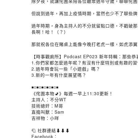
除夕夜，就讓侘圊來陪各位聽眾過年守歲，聊聊侘圊
但說到過年，再加上疫情時期，當然也少不了聊些牌
過年時期，身為主持人的不分就留點口德，不戳破那
長啊！哈！（？）
那就祝各位在賭桌上能像今晚打老虎一樣，如虎添翼、
【時事觀廁所】Podcast EP023 新年特輯：
1.你們家都怎麼過年呢？有沒有什麼特別或有趣的習
2.過年時會玩一些「小遊戲」嗎？
3.新的一年有什麼展望嗎？
◾◽◾◽◾◽◾◽◾◽◾
《侘圊本物🚽》每週一早上11:30更新！
主持人：不分WT
技術總奸：M哥
直搗叫獸：Sam
吉祥物：小咩
🧻 社群連結⬇⬇⬇
Facebook：