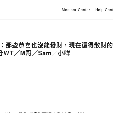
Member Center
Help Cen
年特輯：那些恭喜也沒能發財，現在還得散財
WT／M哥／Sam／小咩
s