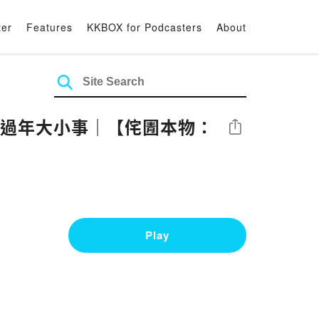
ter
Features
KKBOX for Podcasters
About
的過年大小事｜【侘圊本物：
Share
Play