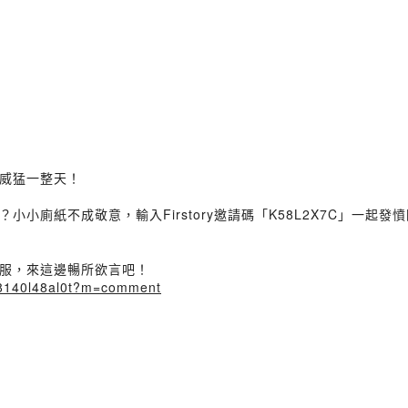
你威猛一整天！
小廁紙不成敬意，輸入Firstory邀請碼「K58L2X7C」一起發
服，來這邊暢所欲言吧！
x08140l48al0t?m=comment