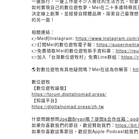
一邊旅行、一邊工作是不少人嚮往的生活方式，但要怎麼踏
如何實現自己的數位遊牧夢。Mei在二十多歲時移
決定線上創業，並經營自媒體品牌，探索自己最理想
的另一面！
相關連結：
👉Mei的Instagram:
https://www.instagram.com/
👉訂閱Mei的數位遊牧電子報：
https://supermeitr
👉免費領取Ｍei的數位遊牧新手資料庫：
https://re
👉加入「台灣數位遊牧村」免費Line群組：
https:/
🌎對數位遊牧有其他疑問嗎？Mei在這為你解答：
ht
數位遊牧
【數位遊牧論壇】
https://forum.digitalnomad.press/
【知識平台】
https://digitalnomad.press/zh-tw
什麼問題想問
Joe跟Bryan嗎？提問&合作信箱：podcas
如果你喜歡我們的節目，歡迎贊助我們：
https://bit
如果你喜歡這集節目，歡迎到Apple Podcast