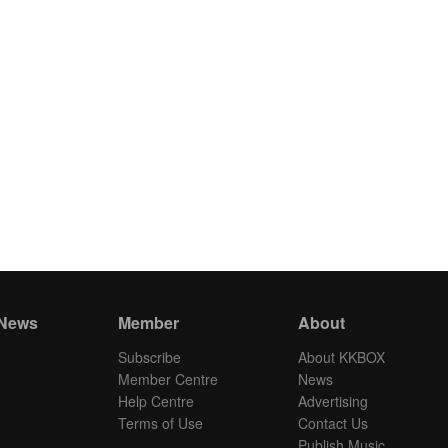
 News
Member
About
Subscribe
About KKBOX
Member Centre
News
Help Centre
Advertising
Terms of Use
Contact Us
Publish Music