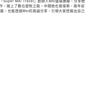
r Mei Travel」創辦人Mei遠端連線，分享她
工作，踏上了數位遊牧之路。中間她也曾接案，兩年前
竅，也能透過Mei的真誠分享，引領大家挖掘出自己