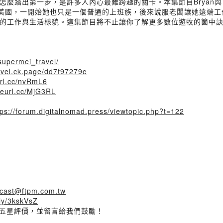
出第一步，是許多人內心最難跨越的關卡。本集節目Bryan與「Supe
民美國，一開始她也只是一個普通的上班族，後來說服老闆讓她遠端
的工作與生活樣貌。這集節目將不止讓你了解更多數位遊牧的箇中訣
supermei_travel/
avel.ck.page/dd7f97279c
url.cc/nvRmL6
/reurl.cc/MjG3RL
tps://forum.digitalnomad.press/viewtopic.php?t=122
t@ftpm.com.tw
.ly/3kskVsZ
給我們五星評價，並留言給我們鼓勵！