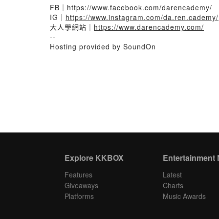
FB｜
https://www.facebook.com/darencademy/
IG｜
https://www.instagram.com/da.ren.cademy/
大人學網站｜
https://www.darencademy.com/
--
Hosting provided by SoundOn
Explore KKBOX
Entertainment
Features
Latest
Giveaways
Charts
Platforms
Music Awards