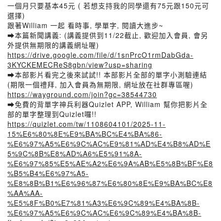
一個月只要基本45元 ( 若想支持我的同學還有75元跟150元可
選擇)
跟著William 一起 看時事, 學單字, 閱讀大進步~
➡️本篇新聞講義: (講義提供到11/22截止, 歡迎加入會員, 會另
外提供無期限的講義網址喔)
https://drive.google.com/file/d/1snPrcO1rmDabGda-
3KYCKEMECReS8gbn/view?usp=sharing
➡️本部影片看完之後來試試!! 本部影片全部的單字小測驗連結
(期限一個禮拜, 加入會員為無期限, 網址放在社群專區喔)
https://wayground.com/join?gc=38544730
➡️免費的背單字神兵利器Quizlet APP, William 幫你把影片全
部的單字整理到Quizlet囉!!
https://quizlet.com/tw/1108604101/2025-11-
15%E6%80%8E%E9%BA%BC%E4%BA%86-
%E6%97%A5%E6%9C%AC%E9%81%AD%E4%B8%AD%E
5%9C%8B%E8%AD%A6%E5%91%8A-
%E6%97%85%E5%AE%A2%E6%9A%AB%E5%8B%BF%E8
%B5%B4%E6%97%A5-
%E8%8B%B1%E6%96%87%E6%80%8E%E9%BA%BC%E8
%AA%AA-
%E5%8F%B0%E7%81%A3%E6%9C%89%E4%BA%8B-
%E6%97%A5%E6%9C%AC%E6%9C%89%E4%BA%8B-