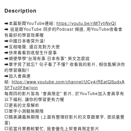
Description
➡️本篇新聞YouTube連結:
https://youtu.be/riMTytjNvQI
➡️ 這是跟YouTube 同步的Podcast 頻道, 用YouTube收看會
有最好的學習效果喔
➡️中國日本衝突升溫!
➡️互相嗆聲, 還召見對方大使
➡️快來看看到底發生什麼事
➡️順便學學"台灣有事 日本有事" 英文怎麼說
➡️單字背了就忘? 句子看了不懂? 收看我的影片, 相信能解決你
的學習痛點!!
➡️加入會員連
結:
https://www.youtube.com/channel/UCy4rREatQSudxA
SFTyz0F8w/join
每周四的影片皆為 “會員限定” 影片, 於YouTube加入會員享有
以下福利, 讓你的學習更有力喔
💥更長的文章解析
💥單字小測驗無期限
💥精美講義無期限 (上面有整理好影片的文章跟單字, 資訊量豐
富)
💥若當月業務較繁忙, 我會優先上架會員限定影片