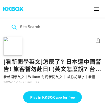
Share
[看新聞學英文]怎麼了? 日本遭中國警
告! 旅客暫勿赴日! (英文怎麼說? 台灣
有事 日本有事) (2025-11-15) #時事
看新聞學英文｜William 每周新聞英文｜ 教你記單字｜看懂文
章
英文 #英文閱讀 #英文單字 #英語學習
2025-11-15
·
25 minutes
Play in KKBOX app for free