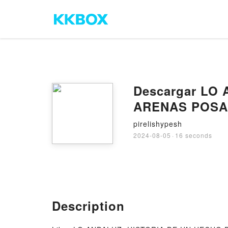
Descargar LO
ARENAS POSAD
pirelishypesh
2024-08-05
·
16 seconds
Description