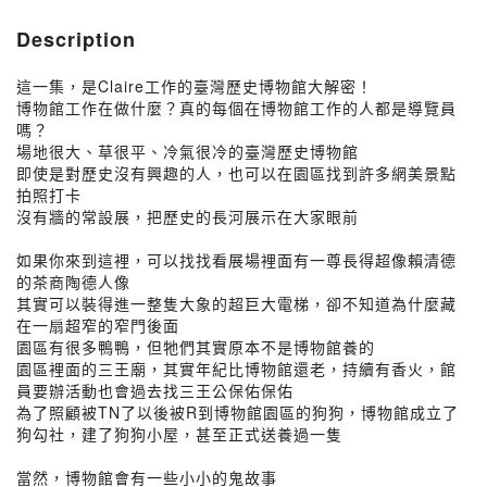
Description
這一集，是Claire工作的臺灣歷史博物館大解密！
博物館工作在做什麼？真的每個在博物館工作的人都是導覽員
嗎？
場地很大、草很平、冷氣很冷的臺灣歷史博物館
即使是對歷史沒有興趣的人，也可以在園區找到許多網美景點
拍照打卡
沒有牆的常設展，把歷史的長河展示在大家眼前
如果你來到這裡，可以找找看展場裡面有一尊長得超像賴清德
的茶商陶德人像
其實可以裝得進一整隻大象的超巨大電梯，卻不知道為什麼藏
在一扇超窄的窄門後面
園區有很多鴨鴨，但牠們其實原本不是博物館養的
園區裡面的三王廟，其實年紀比博物館還老，持續有香火，館
員要辦活動也會過去找三王公保佑保佑
為了照顧被TN了以後被R到博物館園區的狗狗，博物館成立了
狗勾社，建了狗狗小屋，甚至正式送養過一隻
當然，博物館會有一些小小的鬼故事