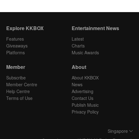
Explore KKBOX
Entertainment News
Features
Latest
Giveaways
Charts
Platforms
Music Awards
Member
About
Subscribe
About KKBOX
Member Centre
News
Help Centre
Advertising
Terms of Use
Contact Us
Publish Music
Privacy Policy
Singapore