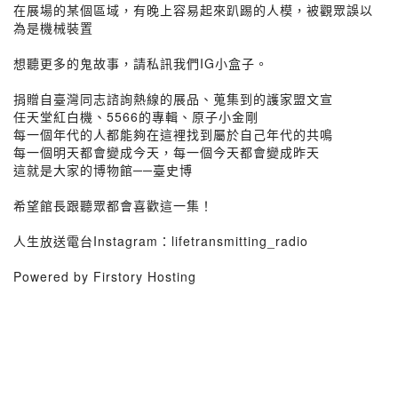
在展場的某個區域，有晚上容易起來趴踢的人模，被觀眾誤以
為是機械裝置
想聽更多的鬼故事，請私訊我們IG小盒子。
捐贈自臺灣同志諮詢熱線的展品、蒐集到的護家盟文宣
任天堂紅白機、5566的專輯、原子小金剛
每一個年代的人都能夠在這裡找到屬於自己年代的共鳴
每一個明天都會變成今天，每一個今天都會變成昨天
這就是大家的博物館──臺史博
希望館長跟聽眾都會喜歡這一集！
人生放送電台Instagram：lifetransmitting_radio
Powered by Firstory Hosting