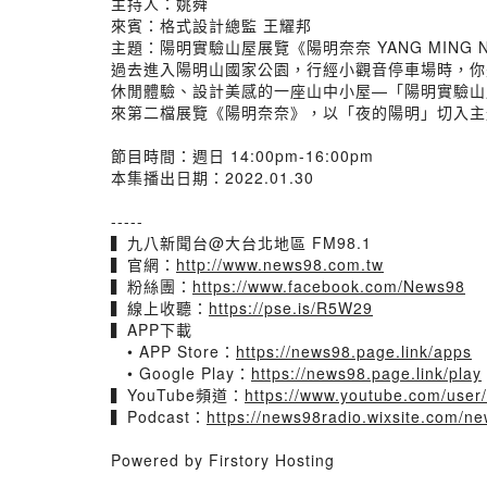
主持人：姚舜
來賓：格式設計總監 王耀邦
主題：陽明實驗山屋展覽《陽明奈奈 YANG MING 
過去進入陽明山國家公園，行經小觀音停車場時，你
休閒體驗、設計美感的一座山中小屋—「陽明實驗山屋Y
來第二檔展覽《陽明奈奈》，以「夜的陽明」切入主
節目時間：週日 14:00pm-16:00pm
本集播出日期：2022.01.30
-----
▍九八新聞台@大台北地區 FM98.1
▍官網：
http://www.news98.com.tw
▍粉絲團：
https://www.facebook.com/News98
▍線上收聽：
https://pse.is/R5W29
▍APP下載
• APP Store：
https://news98.page.link/apps
• Google Play：
https://news98.page.link/play
▍YouTube頻道：
https://www.youtube.com/user
▍Podcast：
https://news98radio.wixsite.com/n
Powered by Firstory Hosting