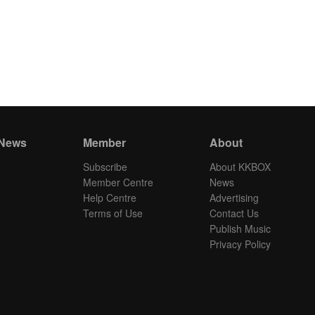
 News
Member
About
Subscribe
About KKBOX
Member Centre
News
Help Centre
Advertising
Terms of Use
Contact Us
Publish Music
Privacy Policy