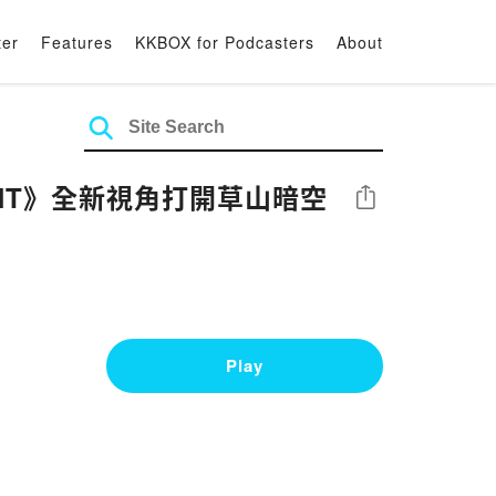
ter
Features
KKBOX for Podcasters
About
IGHT》全新視角打開草山暗空
Share
Play