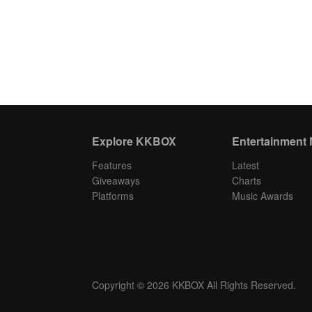
Explore KKBOX
Entertainment
Features
Latest
Giveaways
Charts
Platforms
Music Awards
Copyright © 2026 KKBOX All Rights Reserved.