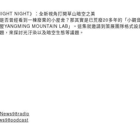
NIGHT NIGHT》：全新視角打開草山暗空之美
是否曾經看到一棟廢棄的小屋舍？那其實是已荒廢20多年的「小觀
ANGMING MOUNTAIN LAB」。這集就邀請到策展團隊格
題，來探討光汙染以及暗空生態等議題。
/News98radio
ews98podcast