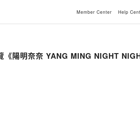
Member Center
Help Cen
陽明奈奈 YANG MING NIGHT N