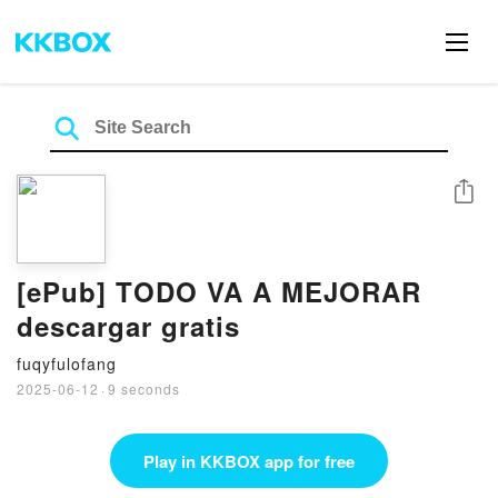
Share
[ePub] TODO VA A MEJORAR
descargar gratis
fuqyfulofang
2025-06-12
·
9 seconds
Play in KKBOX app for free