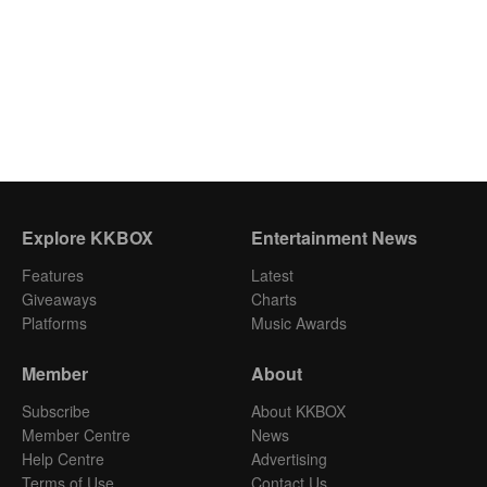
Explore KKBOX
Entertainment News
Features
Latest
Giveaways
Charts
Platforms
Music Awards
Member
About
Subscribe
About KKBOX
Member Centre
News
Help Centre
Advertising
Terms of Use
Contact Us