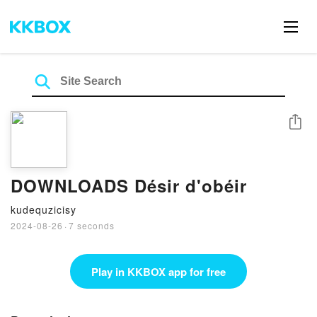
Share
DOWNLOADS Désir d'obéir
kudequzicisy
2024-08-26
·
7 seconds
Play in KKBOX app for free