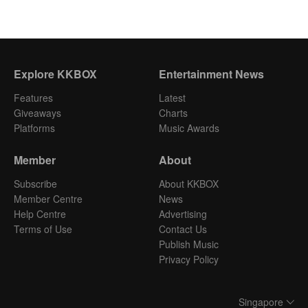
Explore KKBOX
Entertainment News
Features
Latest
Giveaways
Charts
Platforms
Music Awards
Member
About
Subscribe
About KKBOX
Member Centre
News
Help Centre
Advertising
Terms of Use
Contact Us
Publish Music
Privacy Policy
Singapore