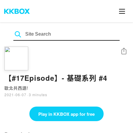
Share
【#17Episode】- 基礎系列 #4
歐北共西語!
2021-06-07
·
3 minutes
Play in KKBOX app for free