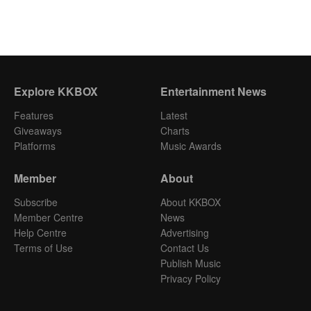
Explore KKBOX
Entertainment News
Features
Latest
Giveaways
Charts
Platforms
Music Awards
Member
About
Subscribe
About KKBOX
Member Centre
News
Help Centre
Advertising
Terms of Use
Contact Us
Publish Music
Privacy Policy