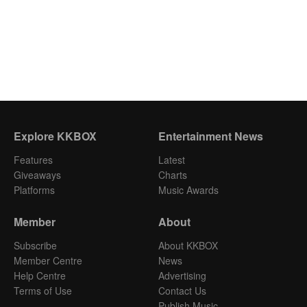
Explore KKBOX
Entertainment News
Features
Latest
Giveaways
Charts
Platforms
Music Awards
Member
About
Subscribe
About KKBOX
Member Centre
News
Help Centre
Advertising
Terms of Use
Contact Us
Publish Music