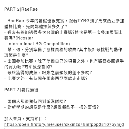
PART 2|RaeRae
- RaeRae 今年的暑假也很充實，跟著TYRG到了馬來⻄亞參加
體操比賽，先問妳體操練多久了?
- 過去有參加過很多次台灣的比賽嗎?這次是第一次參加國際比
賽嗎?(Nexstar
- International RG Competition)
- 帶、環，分別準備了哪樣風格的歌曲?其中設計最挑戰的動作
環節是什麼?
- 出國參加比賽，除了準備自己的項目之外，也有觀察各國選手
的實力嗎?有印象深刻的?
- 最終獲得的成績，跟妳之前預設的差不多嗎?
- 比賽之外，有時間在馬來⻄亞到處走走嗎?
PART 3|暑假過後
- 兩個人都很期待回到游泳隊嗎?
- 對新學期的想像是什麼?想做哪些不一樣的事情?
加入會員，支持節目：
https://open.firstory.me/user/ckxmzd48mfp5p08107pymjd