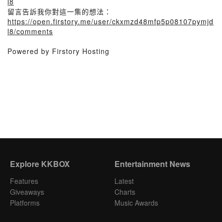
l8
留言告訴我你對這一集的想法：
https://open.firstory.me/user/ckxmzd48mfp5p08107pymjd
l8/comments
Powered by Firstory Hosting
Explore KKBOX
Entertainment News
Features
Latest
Giveaways
Charts
Platforms
Music Awards