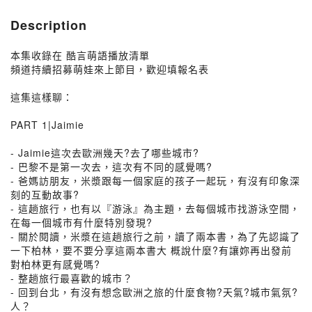
Description
本集收錄在 酷言萌語播放清單
頻道持續招募萌娃來上節目，歡迎填報名表
這集這樣聊：
PART 1|Jaimie
- Jaimie這次去歐洲幾天?去了哪些城市?
- 巴黎不是第一次去，這次有不同的感覺嗎?
- 爸媽訪朋友，米漿跟每一個家庭的孩子一起玩，有沒有印象深
刻的互動故事?
- 這趟旅行，也有以『游泳』為主題，去每個城市找游泳空間，
在每一個城市有什麼特別發現?
- 關於閱讀，米漿在這趟旅行之前，讀了兩本書，為了先認識了
一下柏林，要不要分享這兩本書大 概說什麼?有讓妳再出發前
對柏林更有感覺嗎?
- 整趟旅行最喜歡的城市？
- 回到台北，有沒有想念歐洲之旅的什麼食物?天氣?城市氣氛?
人？