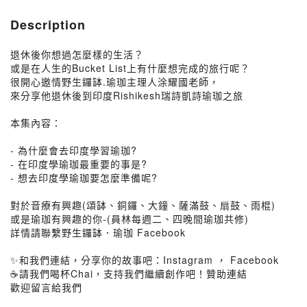
Description
退休後你想過怎麼樣的生活？
或是在人生的Bucket List上有什麼想完成的旅行呢？
很開心邀情野生鑼缽.瑜珈主理人涂耀國老師，
來分享他退休後到印度Rishikesh瑞詩凱詩瑜珈之旅
本集內容：
- 為什麼會去印度學習瑜珈?
- 在印度學瑜珈最重要的事是?
- 想去印度學瑜珈要怎麼準備呢?
對於音療有興趣(頌缽、銅鑼、大鐘、薩滿鼓、扇鼓、雨棍)
或是瑜珈有興趣的你-(員林每週二、四晚間瑜珈共修)
詳情請聯繫野生鑼缽．瑜珈 Facebook
✨和我們連結，分享你的故事吧：Instagram ， Facebook
☕請我們喝杯Chai，支持我們繼續創作吧！贊助連結
歡迎留言給我們