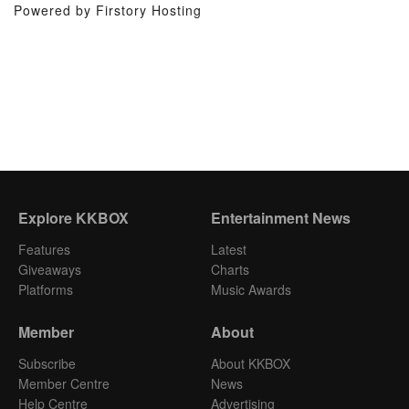
Powered by Firstory Hosting
Explore KKBOX
Entertainment News
Features
Latest
Giveaways
Charts
Platforms
Music Awards
Member
About
Subscribe
About KKBOX
Member Centre
News
Help Centre
Advertising