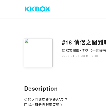
#18 情侶之間
關韶文關關x李勛【一起變
2023-01-04
·
28 minutes
Description
情侶之間到底要不要AA制？
門當戶對是真的重要嗎？