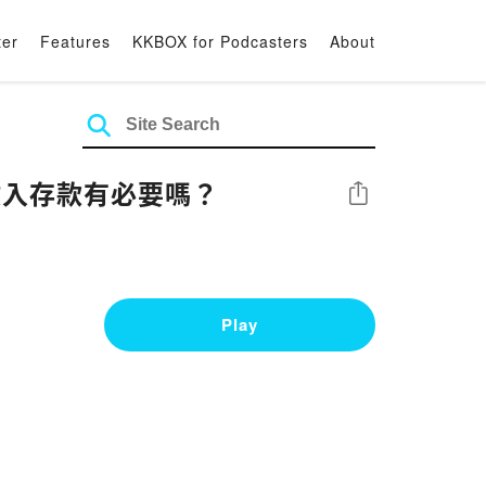
ter
Features
KKBOX for Podcasters
About
收入存款有必要嗎？
Share
Play