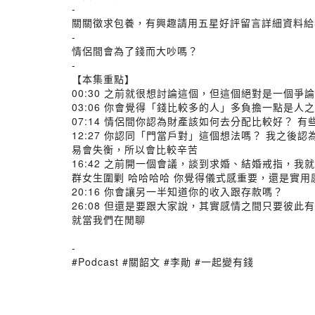
-
關關徵求包養，有興趣請用五星好評留言詳細資料給
-
情侶間會為了錢而大吵嗎？
-
【本集重點】
00:30 之前就很想討論這個，但這個絕對是一個爭
03:06 你會覺得「錢比較多的人」多負擔一點是人
07:14 情侶間你認為財產該如何去分配比較好？ 
12:27 你認同「門當戶對」這個想法嗎？ 我之
易會失衡，所以會比較辛苦
16:42 之前開一個會議，談到求婚、結婚戒指
群女生圍剿 哈哈哈哈 你覺得儀式感重要，還是實用
20:16 你會讓另一半知道你的收入跟存款嗎？
26:08 但還是要跟大家說，其實感情之間只要
就當我們在閒聊
-
#Podcast #關韶文 #李勛 #一起變有錢