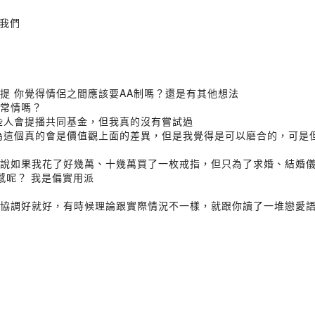
我們
論提 你覺得情侶之間應該要AA制嗎？還是有其他想法
之常情嗎？
有些人會提播共同基金，但我真的沒有嘗試過
後認為這個真的會是價值觀上面的差異，但是我覺得是可以磨合的，可
，我就說如果我花了好幾萬、十幾萬買了一枚戒指，但只為了求婚、結婚
感呢？ 我是偏實用派
彼此有協調好就好，有時候理論跟實際情況不一樣，就跟你讀了一堆戀愛