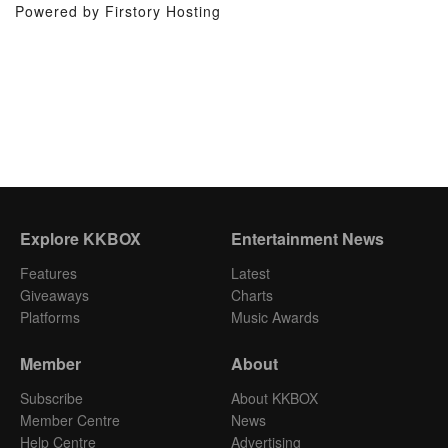
Powered by Firstory Hosting
Explore KKBOX
Entertainment News
Features
Latest
Giveaways
Charts
Platforms
Music Awards
Member
About
Subscribe
About KKBOX
Member Centre
News
Help Centre
Advertising