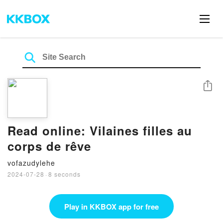
Share
Read online: Vilaines filles au
corps de rêve
vofazudylehe
2024-07-28
·
8 seconds
Play in KKBOX app for free