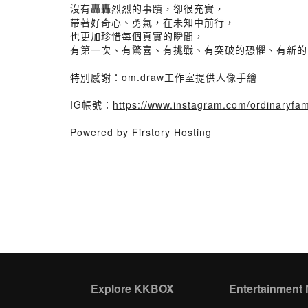
沒有轟轟烈烈的事蹟，卻很充實，
帶著好奇心、勇氣，在未知中前行，
也更加珍惜每個真實的瞬間，
有第一次、有驚喜、有挑戰、有突破的恐懼、有新的
特別感謝：om.draw工作室提供人像手繪
IG帳號：
https://www.instagram.com/ordinaryfa
Powered by Firstory Hosting
Explore KKBOX
Entertainment