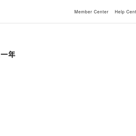
Member Center
Help Cen
5這一年