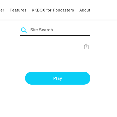
ter
Features
KKBOX for Podcasters
About
Share
Play