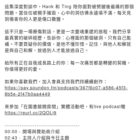
這集深度對談中，Hank 和 Ting 陪你面對被劈腿後最痛的那個
問題。當信任被親手摧毀，心中的洞彷彿永遠填不滿，每天見
到傷害你的人更是傷口撒鹽。
這不只是一場療傷對話，更是一次靈魂重建的旅程。我們分享
最真實的破碎經歷，告訴你：心裡面的那個破洞，只有自己能
補。不要質疑你的價值，是他不懂珍惜。記住，與他人和解就
是與自己和解，放過別人才能放過自己。
給所有正在自我成長路上的你：每一次痛苦都是轉變的契機，
你值得更好的愛。
如果你喜歡我們，加入會員支持我們持續續創作：
https://pay.soundon.fm/podcasts/367f6c07-a586-45f3-
8b5e-2f47b0aa4449
來參加「在圖書館開房間」實體活動吧，有live podcast喔
https://reurl.cc/2QOLj9
----------------------------------------
00:00 - 開場與贊助商介紹
02:43 - 主持人介紹與今日主題