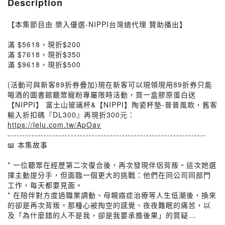
Description
【本集節目由 樂入優選-NIPPI台灣總代理 贊助播出】
滿 $5618，現折$200
滿 $7618，現折$350
滿 $9618，現折$500
(活動可與新客89折券疊加)現在新客可以現領現用89折券只能
喝酒的圖書館聽眾寵粉專屬限時活動，買一盒膠原蛋白送
【NIPPI】 富士山玻璃杯&【NIPPI】陶瓷杯墊-普普風款，舊客
輸入折扣碼『DL300』再現折300元：⁦
https://lelu.com.tw/ApOav⁩
------------------------------------------------------------------
📖 本集故事
* 一位聽眾在經歷第二次復合後，再次發現伴侶背叛。這次她選
擇主動提分手，但面臨一個更大的挑戰：他們在同公司同部門
工作，每天都要見面。
* 在陪伴對方度過職業調動、母親癌症治療等人生低潮後，換來
的卻是再次背叛。那種心被掏空的感覺、夜夜難眠的痛苦，以
及「為什麼錯的人不是我，卻是我要承擔後果」的質疑…