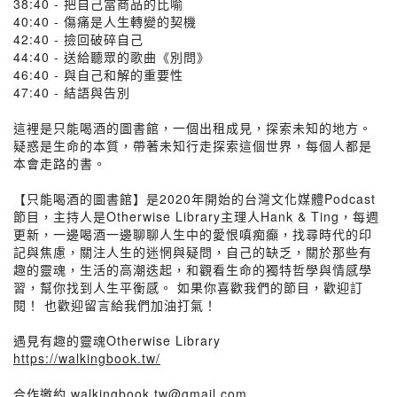
38:40 - 把自己當商品的比喻
40:40 - 傷痛是人生轉變的契機
42:40 - 撿回破碎自己
44:40 - 送給聽眾的歌曲《別問》
46:40 - 與自己和解的重要性
47:40 - 結語與告別
這裡是只能喝酒的圖書館，一個出租成見，探索未知的地方。
疑惑是生命的本質，帶著未知行走探索這個世界，每個人都是
本會走路的書。
【只能喝酒的圖書館】是2020年開始的台灣文化媒體Podcast
節目，主持人是Otherwise Library主理人Hank & Ting，每週
更新，一邊喝酒一邊聊聊人生中的愛恨嗔痴癲，找尋時代的印
記與焦慮，關注人生的迷惘與疑問，自己的缺乏，關於那些有
趣的靈魂，生活的高潮迭起，和觀看生命的獨特哲學與情感學
習，幫你找到人生平衡感。 如果你喜歡我們的節目，歡迎訂
閱！ 也歡迎留言給我們加油打氣！
遇見有趣的靈魂Otherwise Library
https://walkingbook.tw/
合作邀約
walkingbook.tw@gmail.com