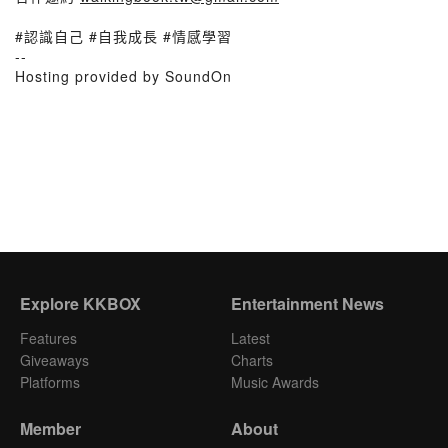
#認識自己 #自我成長 #情感學習
--
Hosting provided by SoundOn
Explore KKBOX
Entertainment News
Features
Latest
Giveaways
Charts
Platforms
Music Awards
Member
About