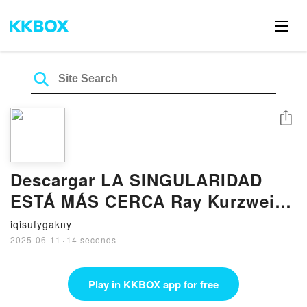
Share
Descargar LA SINGULARIDAD
ESTÁ MÁS CERCA Ray Kurzweil
Gratis - EPUB, PDF y MOBI
iqisufygakny
2025-06-11
·
14 seconds
Play in KKBOX app for free