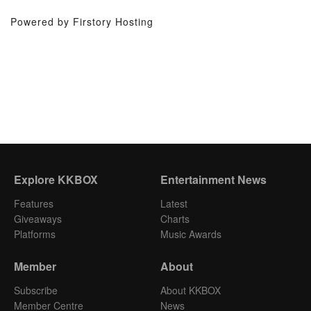
Powered by Firstory Hosting
Explore KKBOX
Entertainment News
Features
Latest
Giveaways
Charts
Platforms
Music Awards
Member
About
Subscribe
About KKBOX
Member Centre
News