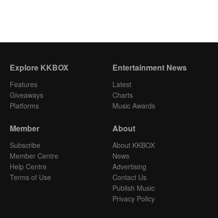
Explore KKBOX
Entertainment News
Features
Latest
Giveaways
Charts
Platforms
Music Awards
Member
About
Subscribe
About KKBOX
Member Centre
News
Help Centre
Advertising
Terms of Use
Contact Us
Publish Music
Privacy Policy