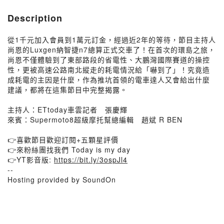
Description
從1千元加入會員到1萬元訂金，經過近2年的等待，節目主持人
尚恩的Luxgen納智捷n7總算正式交車了！在首次的環島之旅，
尚恩不僅體驗到了東部路段的省電性、大鵬灣國際賽道的操控
性，更被高速公路南北縱走的耗電情況給「嚇到了」！究竟造
成耗電的主因是什麼，作為推坑首領的電車達人又會給出什麼
建議，都將在這集節目中完整揭露。
主持人：ETtoday車雲記者 張慶輝
來賓：Supermoto8超級摩托幫總編輯 趙斌 R BEN
👉喜歡節目歡迎訂閱+五顆星評價
👉來粉絲團找我們 Today is my day
👉YT影音版:
https://bit.ly/3ospJl4
--
Hosting provided by SoundOn