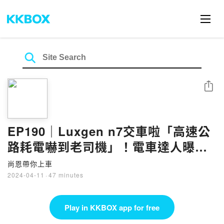
Share
EP190｜Luxgen n7交車啦「高速公
路耗電嚇到老司機」！電車達人曝省
電心法
尚恩帶你上車
2024-04-11
·
47 minutes
Play in KKBOX app for free