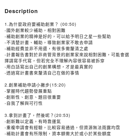
Description
1.為什麼政府要補助創業？ (00:50)
-國外創業較少補助，相對困難
-補助創業的精神是好的，可以給予明日之星一些幫助
-不清楚計畫、輔助，導致創業家不敢去申請
-補助經費並非不用還，有很多需釐清之處
-計畫報告書對於非商管背景的創業家來說相對困難，可能會選
擇請寫手代寫，但若完全不理解內容很容易被拆穿
-用白話寫出自己的創業構想，才是最真實的
-透過寫計畫書來釐清自己在做的事情
2.創業補助申請小撇步(15:20)
-掌握時代趨勢發展重點
-創新性、創意、題目很重要
-自我了解與可行性
3.拿到計畫了，然後呢？(20:53)
-創新難以定義，有時靠運氣
-重複申請會有經驗，比較容易通過，但資源無法雨露均霑
-補助計畫會有所限制，資本額需大於或小於某些額度