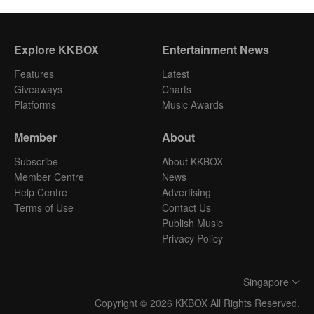
Explore KKBOX
Entertainment News
Features
Latest
Giveaways
Charts
Platforms
Music Awards
Member
About
Subscribe
About KKBOX
Member Centre
News
Help Centre
Advertising
Terms of Use
Contact Us
Publish Music
Privacy Policy
Singapore
Copyright © 2026 KKBOX All Rights Reserved.