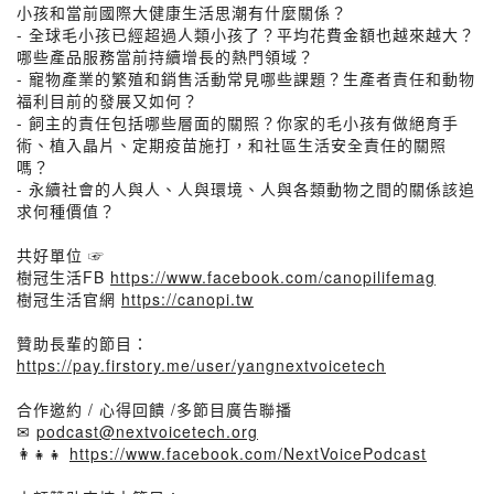
小孩和當前國際大健康生活思潮有什麼關係？
- 全球毛小孩已經超過人類小孩了？平均花費金額也越來越大？
哪些產品服務當前持續增長的熱門領域？
- 寵物產業的繁殖和銷售活動常見哪些課題？生產者責任和動物
福利目前的發展又如何？
- 飼主的責任包括哪些層面的關照？你家的毛小孩有做絕育手
術、植入晶片、定期疫苗施打，和社區生活安全責任的關照
嗎？
- 永續社會的人與人、人與環境、人與各類動物之間的關係該追
求何種價值？
共好單位 ☞
樹冠生活FB
https://www.facebook.com/canopilifemag
樹冠生活官網
https://canopi.tw
贊助長輩的節目：
https://pay.firstory.me/user/yangnextvoicetech
合作邀約 / 心得回饋 /多節目廣告聯播
✉
podcast@nextvoicetech.org
👩‍👧‍👧
https://www.facebook.com/NextVoicePodcast