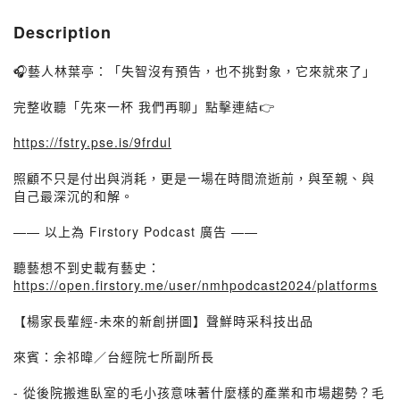
Description
🎧藝人林葉亭：「失智沒有預告，也不挑對象，它來就來了」
完整收聽「先來一杯 我們再聊」點擊連結👉
https://fstry.pse.is/9frdul
照顧不只是付出與消耗，更是一場在時間流逝前，與至親、與
自己最深沉的和解。
—— 以上為 Firstory Podcast 廣告 ——
聽藝想不到史載有藝史：
https://open.firstory.me/user/nmhpodcast2024/platforms
【楊家長輩經-未來的新創拼圖】聲鮮時采科技出品
來賓：余祁暐／台經院七所副所長
- 從後院搬進臥室的毛小孩意味著什麼樣的產業和市場趨勢？毛