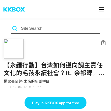
Share
【永續行動】台灣如何邁向飼主責任
文化的毛孩永續社會？ft. 余祁暐／台
經院七所副所長
楊家長輩經-未來的新創拼圖
2024-12-04
·
41 minutes
Play in KKBOX app for free