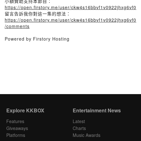
小額贊助支持本節目：
https://open.firstory.me/user/ckw4s16bbvf1v0922jhxg6vf0
留言告訴我你對這一集的想法：
https://open.firstory.me/user/ckw4s16bbvf1v0922jhxg6vf0
/comments
Powered by Firstory Hosting
Explore KKBOX
Entertainment News
Features
Latest
Giveaways
Charts
Platforms
Music Awards