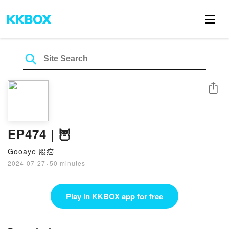
Share
EP474 | 🦉
Gooaye 股癌
2024-07-27
·
50 minutes
Play in KKBOX app for free