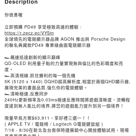
Description
你很勇喔
立即預購 PD49 享受極致高速的體驗 :
https://r.zecz.ec/VYSm
全球領先的電競顯示器品牌 AGON 推出與 Porsche Design
的聯名典藏款PD49 專業級曲面電競顯示器
🏎️飆速抵達創新的顯示巔峰
QD-OLED 利用量子點的力量實現無與倫比的色彩精度和亮
度。
🏎️高清視線,抓住勝利的每一個先機
5K (5120 x 1440) DQHD超高解析度,相當於兩個QHD顯示器,
展現完美的畫面品質,強化你的電競體驗。
🏎️清晰極速,反應同步
240Hz更新頻率及0.03ms極速反應時間將遊戲清晰度、流暢程
度達到無人能比的境界,將您的遊戲能力提升到另一個境界！
限量早鳥方案$63,911，享好禮三選一！！
( APPLE TV / 電競椅 / Logitech G電競鍵鼠組 )
7/18 - 8/30在新北及台南保時捷展銷中心開放體驗試用，現場