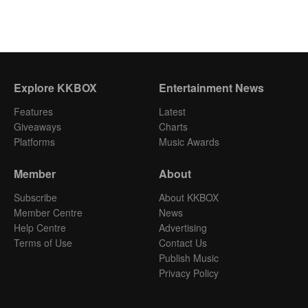
Explore KKBOX
Entertainment News
Features
Latest
Giveaways
Charts
Platforms
Music Awards
Member
About
Subscribe
About KKBOX
Member Centre
News
Help Centre
Advertising
Terms of Use
Contact Us
Publish Music
Privacy Policy