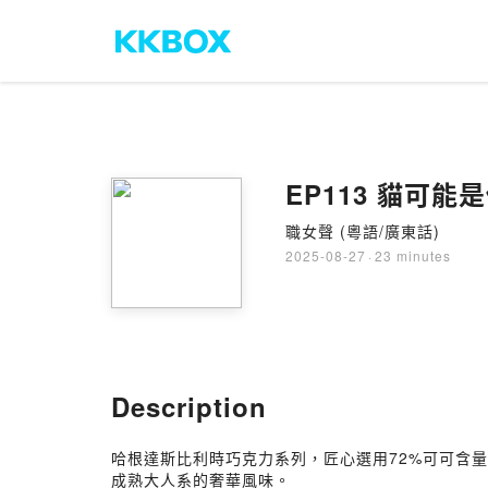
EP113 貓可
職女聲 (粵語/廣東話)
2025-08-27
·
23 minutes
Description
哈根達斯比利時巧克力系列，匠心選用72%可可含
成熟大人系的奢華風味。