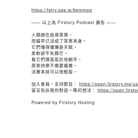
https://fstry.pse.is/9emmpg
—— 以上為 Firstory Podcast 廣告 ——
人類總在追尋答案，
而貓早已活成了答案本身。
它們懂得慵懶是天賦，
柔軟卻不失鋒芒。
看它們理直氣壯地躺平，
原來快樂不需要複雜，
活著本就可以很輕盈。
加入會員，支持節目：
https://open.firstory.me
留言告訴我你對這一集的想法：
https://open.fir
Powered by Firstory Hosting