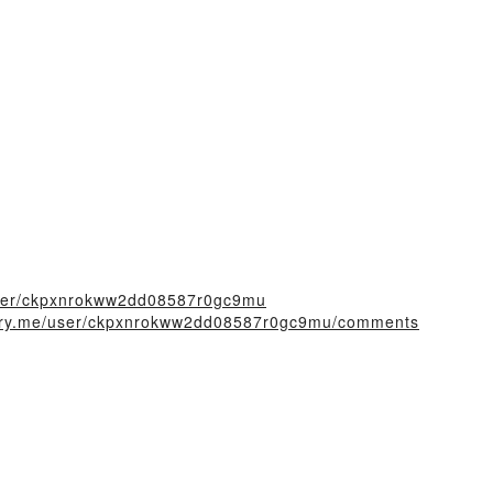
/user/ckpxnrokww2dd08587r0gc9mu
story.me/user/ckpxnrokww2dd08587r0gc9mu/comments