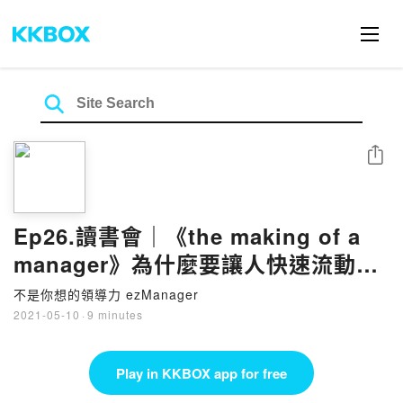
Share
Ep26.讀書會｜《the making of a
manager》為什麼要讓人快速流動?
以為自己是仁慈主管，卻變成最殘酷
不是你想的領導力 ezManager
的渣老闆？｜解僱員工的藝術與健康
2021-05-10
·
9 minutes
SOP
Play in KKBOX app for free