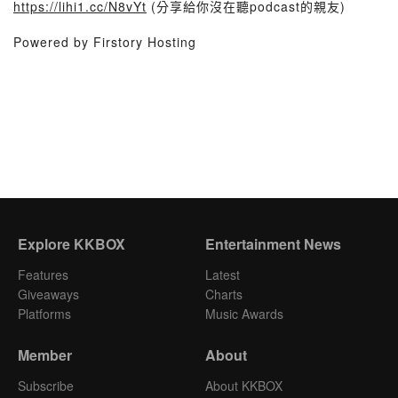
https://lihi1.cc/N8vYt
(分享給你沒在聽podcast的親友)
Powered by Firstory Hosting
Explore KKBOX
Entertainment News
Features
Latest
Giveaways
Charts
Platforms
Music Awards
Member
About
Subscribe
About KKBOX