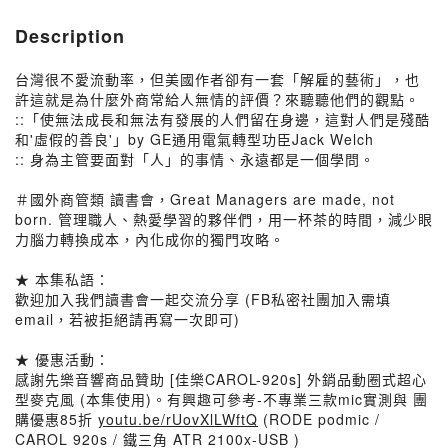
Description
台灣很不愛流動率，但美國作者卻有一套「解雇的藝術」，也
許這就是為什麼外商常給人無情的評價？來聽聽他們的觀點。
::「使無法成長和無法有發展的人們留在身邊，這對人們是殘酷
和'虛假的善良'」by GE通用電氣轉型功臣Jack Welch
:: 身為主管要面對「人」的事情、永遠都是一個學問。
＃國外商管類 讀書會，Great Managers are made, not
born. 管理職人、熱愛學習的夥伴們，用一杯茶的時間，減少眼
力腦力轉換成本，內化成你的獨門攻略。
★ 本集私語：
歡迎加入我們讀書會一起交流分享 (FB私密社團加入需填
email，若被拒絕請再寫一次即可)
★ 優惠活動：
感謝先樂音響商品贊助 [佳樂CAROL-920s] 外銷品動圈式超心
型麥克風 (本集使用)。有興趣可參考-不專業三款mic實測與 團
購優惠85折
youtu.be/rUovXlLWftQ
(RODE podmic /
CAROL 920s / 鐵三角 ATR 2100x-USB )