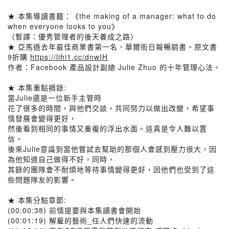
★ 本集導讀書籍：《the making of a manager: what to do
when everyone looks to you》
（暫譯：優秀管理者的後天養成之路）
★ 亞馬遜去年最佳商業書第一名、華爾街日報暢銷書。原文書
9折購
https://lihi1.cc/dnwIH
作者：Facebook 產品設計副總 Julie Zhuo 的十年管理心法。
★ 本集重點摘錄:
當Julie還是一位新手主管時
花了很多的時間，與他們交談，共同努力以做出改變，希望事
情發展會變得更好，
然後看到相同的事情又重複的浮出水面。這真是令人難以置
信。
後來Julie意識到當他嘗試去幫助的那個人會感到壓力很大，因
為他知道自己做得不好，同時，
其餘的團隊會不耐煩地等待事情變得更好，因他們也受到了這
些問題隊友的影響。
★ 本集分點章節:
(00:00:38) 前情提要與本集讀書會開始
(00:01:19) 解雇的藝術_任人們快速的流動