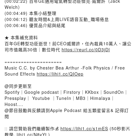
(00:02:22) 百年GE通用電氣轉型功臣傑克·威爾許（Jack
Welch）
(00:04:49) 本集小結整理
(00:06:12) 聽友時間&上周LIVE語音互動_職場倦怠
(00:06:46) 優質品介紹與結尾
★ 本集補充資料
百年GE轉型功臣逝世！前CEO威爾許，任內裁員10萬人、讓公
司市值飆高30倍｜數位時代
https://reurl.cc/0D3jDl
=====================
Music C.C. by Chester Bea Arthur -Folk Physics / Free
Sound Effects
https://lihi1.cc/QIOep
@同步更新至
Spotify｜Google podcast｜Firstory｜KKbox｜SoundOn｜
Pressplay｜ Youtube ｜TuneIn｜MB3｜Himalaya｜
Hoost....
@節目鼓勵與反饋請到Apple Podcast 給五顆星留言& 記得訂
閱
:: 請您贊助我們繼續製作💰
https://lihi1.cc/s1mES
(50秒影片
教學,
lihi1.cc/N8vYt
)