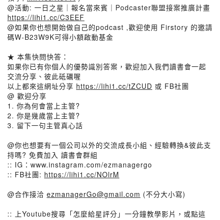
@活動: 一日之星｜報名當來賓｜Podcaster聯盟接案推廣計畫
https://lihi1.cc/C3EEF
@如果你也想開始做自己的podcast ,歡迎使用 Firstory 的邀請
碼W-B23W9K可得小額啟動基金
★ 本集快問快答：
如果你已有你個人的優勢識別答案，歡迎加入我們讀書會一起
交流分享、彼此砥礪喔
以上都來這網址分享
https://lihi1.cc/tZCUD
或 FB社團
@ 歡迎分享
1. 你為何會當上主管?
2. 你是幾歲當上主管?
3. 留下一句主管真心話
@你也想要有一個公司以外的交流成長小組、經驗轉換&彼此支
持嗎? 免費加入 讀書會群組
:: IG：www.instagram.com/ezmanagergo
:: FB社團:
https://lihi1.cc/NOlrM
@合作接洽
ezmanagerGo@gmail.com
(不分大小寫)
:: 上Youtube搜尋「怎麼給星評分」一分鐘教學影片，或點這