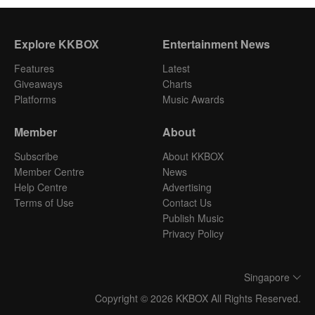
Explore KKBOX
Entertainment News
Features
Latest
Giveaways
Charts
Platforms
Music Awards
Member
About
Subscribe
About KKBOX
Member Centre
News
Help Centre
Advertising
Terms of Use
Contact Us
Publish Music
Privacy Policy
Singapore
Copyright © 2026 KKBOX All Rights Reserved.