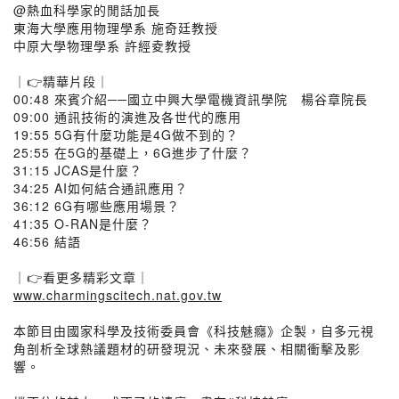
@熱血科學家的閒話加長
東海大學應用物理學系 施奇廷教授
中原大學物理學系 許經夌教授
｜👉精華片段｜
00:48 來賓介紹──國立中興大學電機資訊學院 楊谷章院長
09:00 通訊技術的演進及各世代的應用
19:55 5G有什麼功能是4G做不到的？
25:55 在5G的基礎上，6G進步了什麼？
31:15 JCAS是什麼？
34:25 AI如何結合通訊應用？
36:12 6G有哪些應用場景？
41:35 O-RAN是什麼？
46:56 結語
｜👉看更多精彩文章｜
www.charmingscitech.nat.gov.tw
本節目由國家科學及技術委員會《科技魅癮》企製，自多元視
角剖析全球熱議題材的研發現況、未來發展、相關衝擊及影
響。