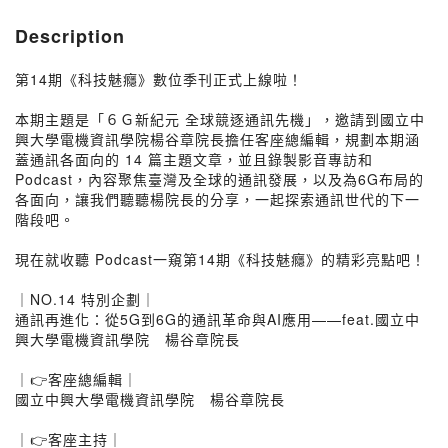
Description
第14期《科技魅癮》數位季刊正式上線啦！
本期主題是「６Ｇ新紀元 全球競逐通訊先機」，邀請到國立中
興大學電機資訊學院楊谷章院長擔任客座總編輯，規劃本期涵
蓋通訊各面向的 14 篇主題文章，並且錄製影音專訪和
Podcast，內容聚焦臺灣及全球的通訊發展，以及為6G布局的
各面向，讓我們聽聽楊院長的分享，一起探索通訊世代的下一
階段吧。
現在就收聽 Podcast一窺第14期《科技魅癮》的精彩亮點吧！
｜NO.14 特別企劃｜
通訊再進化：從5G到6G的通訊革命與AI應用——feat.國立中
興大學電機資訊學院 楊谷章院長
｜👉客座總編輯｜
國立中興大學電機資訊學院 楊谷章院長
｜👉客座主持｜