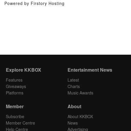
Powered by Firstory Hosting
Explore KKBOX
Entertainment News
Features
Latest
Giveaways
Charts
Platforms
Music Awards
Member
About
Subscribe
About KKBOX
Member Centre
News
Help Centre
Advertising