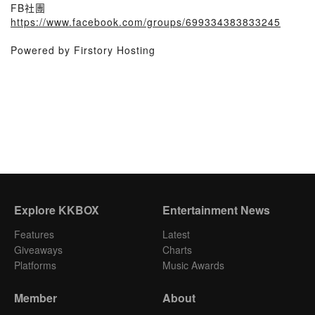
FB社團
https://www.facebook.com/groups/699334383833245
Powered by Firstory Hosting
Explore KKBOX
Entertainment News
Features
Latest
Giveaways
Charts
Platforms
Music Awards
Member
About