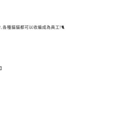
,各種貓貓都可以收編成為員工!🐈
0】