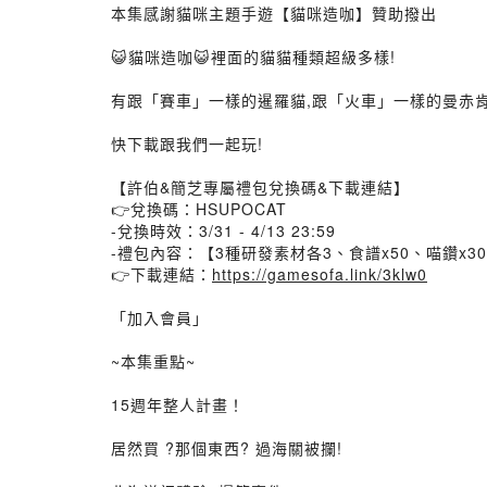
本集感謝貓咪主題手遊【貓咪造咖】贊助撥出
😺貓咪造咖😺裡面的貓貓種類超級多樣!
有跟「賽車」一樣的暹羅貓,跟「火車」一樣的曼赤肯
快下載跟我們一起玩!
【許伯&簡芝專屬禮包兌換碼&下載連結】
👉兌換碼：HSUPOCAT
-兌換時效：3/31 - 4/13 23:59
-禮包內容：【3種研發素材各3、食譜x50、喵鑽x3
👉下載連結：
https://gamesofa.link/3klw0
「加入會員」
~本集重點~
15週年整人計畫！
居然買 ?那個東西? 過海關被攔!