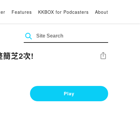
ter
Features
KKBOX for Podcasters
About
簡芝2次!
Share
Play