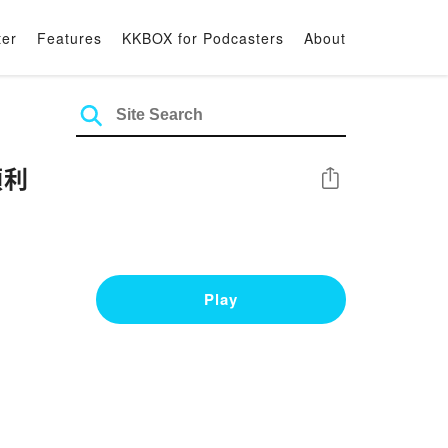
ter
Features
KKBOX for Podcasters
About
順利
Share
Play