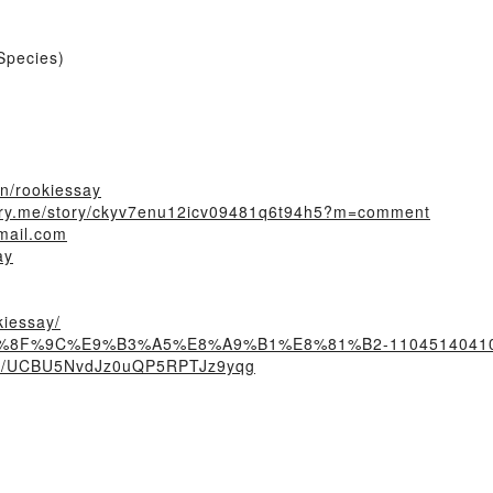
pecies)
oin/rookiessay
story.me/story/ckyv7enu12icv09481q6t94h5?m=comment
mail.com
ay
kiessay/
/%E8%8F%9C%E9%B3%A5%E8%A9%B1%E8%81%B2-11045140410
nel/UCBU5NvdJz0uQP5RPTJz9yqg