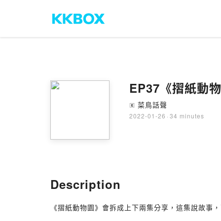
EP37《摺紙動
菜鳥話聲
🄴
2022-01-26
·
34 minutes
Description
《摺紙動物園》會拆成上下兩集分享，這集說故事，