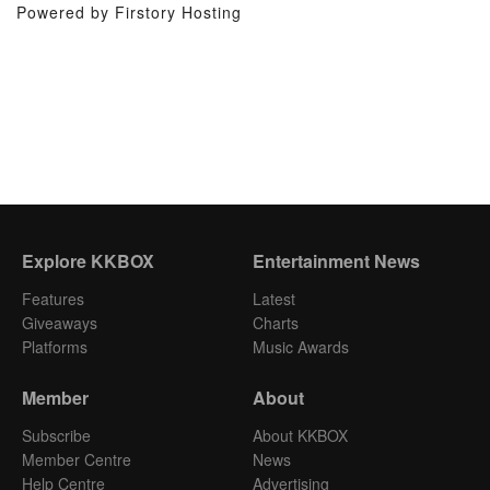
Powered by Firstory Hosting
Explore KKBOX
Entertainment News
Features
Latest
Giveaways
Charts
Platforms
Music Awards
Member
About
Subscribe
About KKBOX
Member Centre
News
Help Centre
Advertising