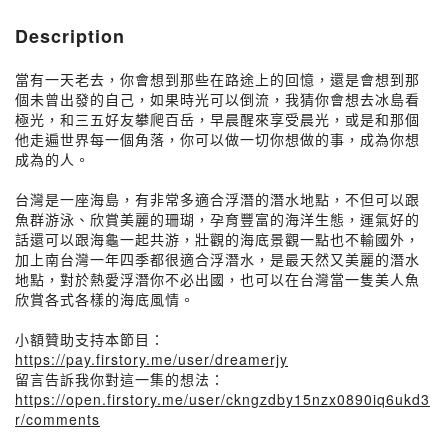
Description
當有一天老去，你會想到那些在路途上的回憶，還是會想到那
個未曾出發的自己，如果時光可以倒流，我猜你會想去冰島看
極光，和三五好友攀爬百岳，早晨醒來享受晨光，或是和那個
他走遍世界每一個角落，你可以做一切你想做的事，成為你想
成為的人。
台灣是一座海島，有非常多適合浮潛的潛水地點，不但可以跟
魚群游泳、欣賞美麗的珊瑚，孕育豐富的海洋生態，運氣好的
話還可以跟海龜一起共游，壯觀的海底景觀一點也不輸國外，
加上南台灣一年四季都很適合浮潛水，是最天然又美麗的潛水
地點，對於熱愛浮潛你不必出國，也可以在台灣當一隻美人魚
欣賞各式各樣的海底風情。
小額贊助支持本節目：
https://pay.firstory.me/user/dreamerjy
留言告訴我你對這一集的想法：
https://open.firstory.me/user/ckngzdby15nzx0890iq6ukd3
r/comments