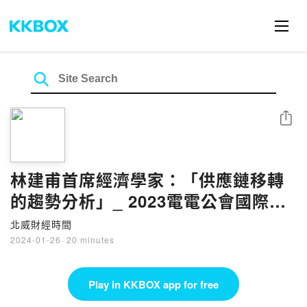
Share
林建甫首席經濟學家：「供應鏈移轉
的趨勢分析」_ 2023電電公會國際鏈
結論壇｜北威座談會《CPTPP及美墨
北威財經時間
加協定的影響》
2024-01-26
·
20 minutes
Play in KKBOX app for free