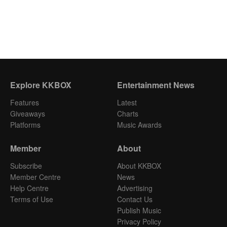
Explore KKBOX
Entertainment News
Features
Latest
Giveaways
Charts
Platforms
Music Awards
Member
About
Subscribe
About KKBOX
Member Centre
News
Help Centre
Advertising
Terms of Use
Contact Us
Publish Music
Privacy Policy