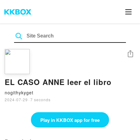
Share
EL CASO ANNE leer el libro
nogithykyget
2024-07-29
·
7 seconds
Play in KKBOX app for free